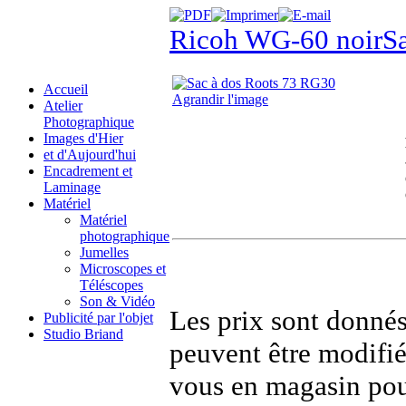
Ricoh WG-60 noir
S
Accueil
Agrandir l'image
Atelier
Photographique
Images d'Hier
et d'Aujourd'hui
Encadrement et
Laminage
Matériel
Matériel
photographique
Jumelles
Microscopes et
Téléscopes
Son & Vidéo
Les prix sont donnés 
Publicité par l'objet
Studio Briand
peuvent être modifi
vous en magasin pou