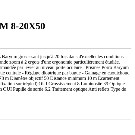
M 8-20X50
yum grossissant jusqu'à 20 fois dans d'excellentes conditions
nde zoom à 2 ergots d'une ergonomie particulièrement étudiée.
mmandée par levier au niveau porte oculaire - Prismes Porro Baryum
olette centrale - Réglage dioptrique par bague - Gainage en caoutchouc
8 m Diamètre objectif 50 Distance minimum 10 m Ecartement
r fixation sur trépied) OUI Grossissement 8 Luminosité 39 Optique
 OUI Pupille de sortie 6.2 Traitement optique Anti reflets Type de