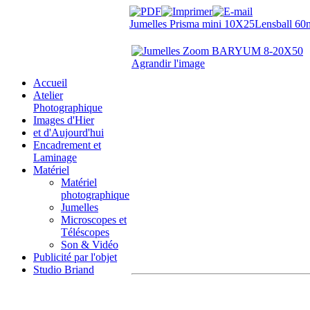
Jumelles Prisma mini 10X25
Lensball 6
Agrandir l'image
Accueil
Atelier
Photographique
Images d'Hier
et d'Aujourd'hui
Encadrement et
Laminage
Matériel
Matériel
photographique
Jumelles
Microscopes et
Téléscopes
Son & Vidéo
Publicité par l'objet
Studio Briand