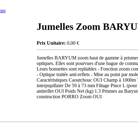
0mm
Jumelles Zoom BARYU
Prix Unitaire:
0,00 €
Jumelles BARYUM zoom haut de gamme à prismes Bar
optiques. Elles sont pourvues d'une bague de comma
Leurs bonnettes sont repliables - Fonction zoom co
- Optique traitée anti-reflets - Mise au point par m
Caractéristiques Caoutchouc OUI Champ à 1000m 7
interpupillaire De 59 à 73 mm Filtage Pince L (pou
antireflet OUI Poids Net (kg) 1.3 Prismes au Baryum
construction PORRO Zoom OUI